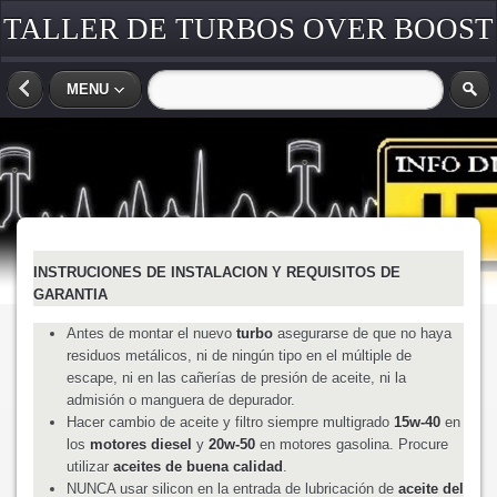
TALLER DE TURBOS OVER BOOST
COSTA RICA
MENU
INSTRUCIONES DE INSTALACION Y REQUISITOS DE
GARANTIA
Antes de montar el nuevo
turbo
asegurarse de que no haya
residuos metálicos, ni de ningún tipo en el múltiple de
escape, ni en las cañerías de presión de aceite, ni la
admisión o manguera de depurador.
Hacer cambio de aceite y filtro siempre multigrado
15w-40
en
los
motores diesel
y
20w-50
en motores gasolina. Procure
utilizar
aceites de buena calidad
.
NUNCA usar silicon en la entrada de lubricación de
aceite del