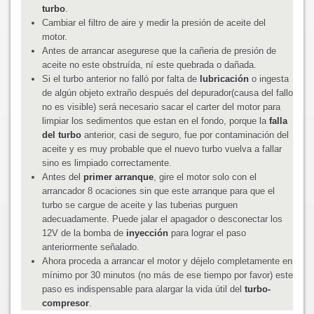
turbo
.
Cambiar el filtro de aire y medir la presión de aceite del
motor.
Antes de arrancar asegurese que la cañeria de presión de
aceite no este obstruída, ní este quebrada o dañada.
Si el turbo anterior no falló por falta de
lubricación
o ingesta
de algún objeto extraño después del depurador(causa del fallo
no es visible) será necesario sacar el carter del motor para
limpiar los sedimentos que estan en el fondo, porque la
falla
del turbo
anterior, casi de seguro, fue por contaminación del
aceite y es muy probable que el nuevo turbo vuelva a fallar
sino es limpiado correctamente.
Antes del
primer arranque
, gire el motor solo con el
arrancador 8 ocaciones sin que este arranque para que el
turbo se cargue de aceite y las tuberias purguen
adecuadamente. Puede jalar el apagador o desconectar los
12V de la bomba de
inyección
para lograr el paso
anteriormente señalado.
Ahora proceda a arrancar el motor y déjelo completamente en
mínimo por 30 minutos (no más de ese tiempo por favor) este
paso es indispensable para alargar la vida útil del
turbo-
compresor
.